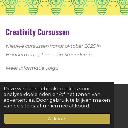
Creativity Cursussen
Nieuwe cursussen vanaf oktober 2025 in
Haarlem en optioneel in Steenderen.
Meer informatie volgt!
Deze website gebruikt cookies voor
analyse-doeleinden en/of het tonen van
advertenties. Door gebruik te blijven maken
I
L
W
van de site gaat u hiermee akkoord.
n
i
h
© 2022 - 2026 Geck genoeg
s
n
a
Akkoord
t
k
t
a
e
s