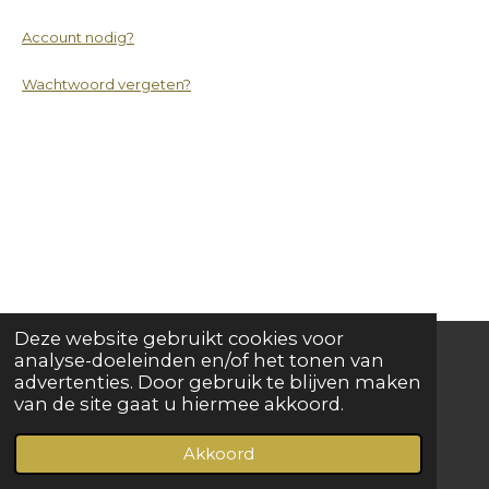
Account nodig?
Wachtwoord vergeten?
Deze website gebruikt cookies voor
analyse-doeleinden en/of het tonen van
advertenties. Door gebruik te blijven maken
I
L
W
van de site gaat u hiermee akkoord.
n
i
h
© 2022 - 2026 Geck genoeg
s
n
a
Akkoord
t
k
t
a
e
s