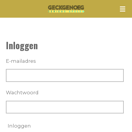
Ga
direct
naar
de
Inloggen
hoofdinhoud
E-mailadres
Wachtwoord
Inloggen